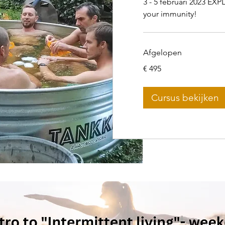
3 - 5 februari 2023 E
your immunity!
Afgelopen
495
€ 495
euro
Cursus bekijken