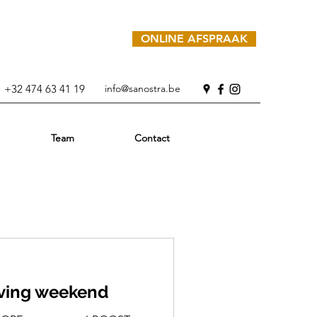
ONLINE AFSPRAAK
+32
474 63 41 19
info@sanostra.be
Team
Contact
living weekend