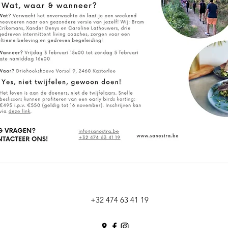
+32
474 63 41 19