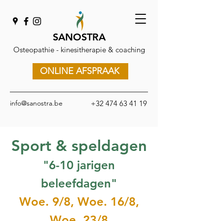
SANOSTRA
Osteopathie - kinesitherapie & coaching
ONLINE AFSPRAAK
info@sanostra.be
+32
474 63 41 19
Sport & speldagen
"6-10 jarigen
beleefdagen"
Woe. 9/8, Woe
. 16/8,
Woe. 23/8