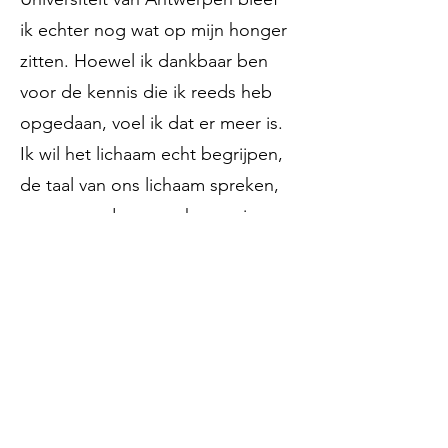
ik echter nog wat op mijn honger
zitten. Hoewel ik dankbaar ben
voor de kennis die ik reeds heb
opgedaan, voel ik dat er meer is.
Ik wil het lichaam echt begrijpen,
de taal van ons lichaam spreken,
meer naar de oorzaak gaan in
plaats van louter de symptomen
aanpakken. Om deze reden ben
ik in 2023 begonnen aan de 5-
jarige basisopleiding osteopathie
aan het FICO. Deze honger zal
waarschijnlijk nooit volledig
gestild zijn, aangezien ik graag